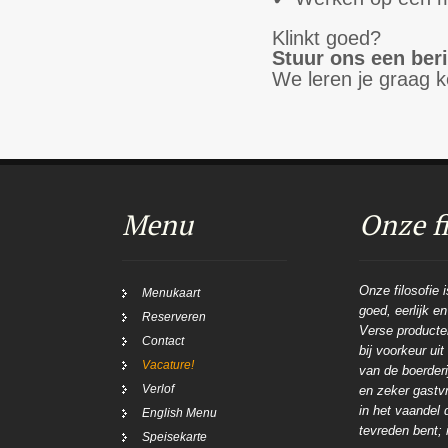
Klinkt goed?
Stuur ons een ber
We leren je graag 
Menu
Onze fi
Onze filosofie 
Menukaart
goed, eerlijk e
Reserveren
Verse producten
Contact
bij voorkeur ui
Vacature!
van de boerderij
Verlof
en zeker gastvr
in het vaandel 
English Menu
tevreden bent; 
Speisekarte