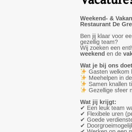
Weekend- & Vakant
Restaurant De Gre
Ben jij klaar voor e
gezellig team?
Wij zoeken een ent
weekend
en de
va
Wat je bij ons doet
Gasten welkom 
Meehelpen in de
Samen knallen ti
Gezellige sfeer 
Wat jij krijgt:
✔ Een leuk team waa
✔ Flexibele uren (p
✔ Goede verdienst
✔ Doorgroeimogelijk
✔ Werken op een mo