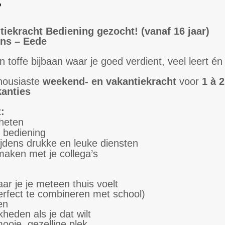
iekracht Bediening gezocht! (vanaf 16 jaar)
ns – Eede
en toffe bijbaan waar je goed verdient, veel leert én
housiaste
weekend- en vakantiekracht
voor
1 à 
kanties
:
heten
 bediening
jdens drukke en leuke diensten
maken met je collega’s
r je je meteen thuis voelt
erfect te combineren met school)
en
heden als je dat wilt
oie, gezellige plek