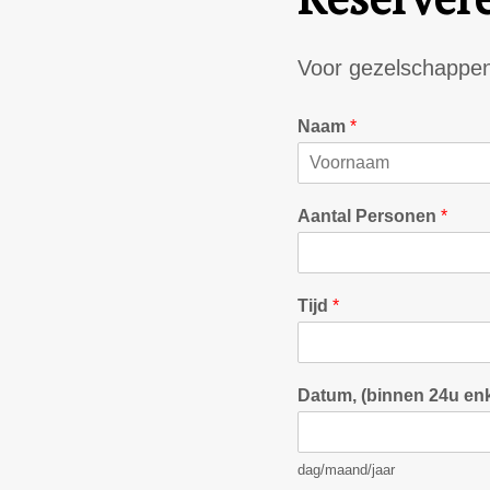
Voor gezelschappen 
Naam
*
V
o
Aantal Personen
*
o
r
n
a
a
Tijd
*
m
Datum, (binnen 24u enk
dag/maand/jaar