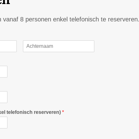
vanaf 8 personen enkel telefonisch te reserveren
A
c
h
t
e
r
n
a
a
m
el telefonisch reserveren)
*