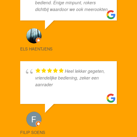
bediend. Enige minpunt, rokers
RENÉ
dichtbij waardoor we ook meerookten.
ELS HAENTJENS
Heel lekker gegeten,
vriendelijke bediening, zeker een
aanrader
MARJ
FILIP SOENS