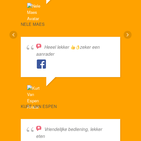
NELE MAES
MICH
Heeel lekker
zeker een
aanrader
KURT VAN ESPEN
HILD
Vriendelijke bediening, lekker
eten