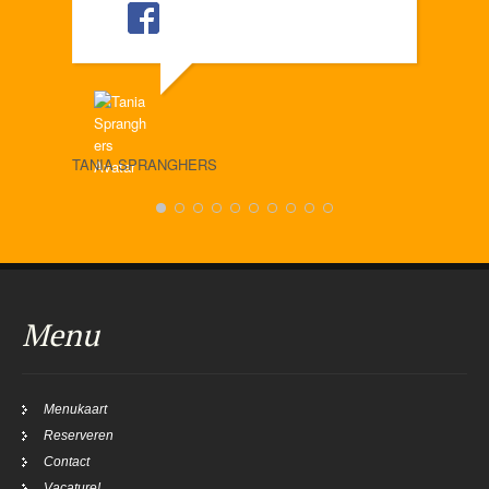
TANIA SPRANGHERS
JOH
Menu
Menukaart
Reserveren
Contact
Vacature!