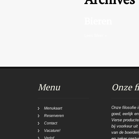
Bieren
Lees Meer »
Menu
Onze fi
Onze filosofie 
Menukaart
goed, eerlijk e
Reserveren
Verse producten
Contact
bij voorkeur ui
Vacature!
van de boerderij
Verlof
en zeker gastvr