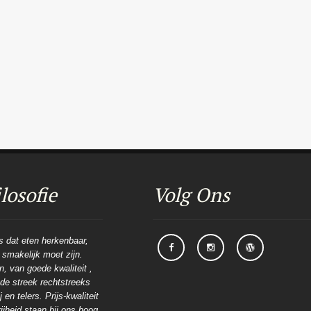
losofie
Volg Ons
is dat eten herkenbaar,
n smakelijk moet zijn.
, van goede kwaliteit ,
t de streek rechtstreeks
 en telers. Prijs-kwaliteit
ijheid staan bij ons hoog